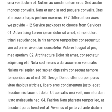
urna vestibulum et. Nullam ac condimentum eros. Sed auctor
rhoncus convallis. Nam et nunc in orci posuere convallis. Cras
at massa a turpis pretium maximus. +37 Different services
we provide +12 Service packages to choose from Services
01. Advertising Lorem ipsum dolor sit amet, at mei dolore
tritani repudiandae. In his nemore temporibus consequuntur,
vim ad prima vivendum consetetur. Viderer feugiat at pro,
mea aperiam. 02. Architecture Dolor sit amet, consectetur
adipiscing elit. Nulla sed mauris a dui accumsan venenatis.
Nullam vel sapien sed sapien dignissim consequat nemore
temporibus ac ut nisl. 03. Design Donec ullamcorper, purus
vitae dapibus ultricies, libero eros condimentum justo, eget
faucibus nisi lacus et dolor. Ut convallis orci velit, non interdum
justo malesuada nec. 04. Fashion Nam pharetra tempor leo, at
tincidunt purus hendrerit at. Vivamus ut justo vel ante dictum